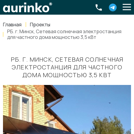
Aurinko
Россия
,
Свердловская область
,
620016
,
Екатеринбург
,
ул
info@aurinkos.com
Главная
Проекты
8-800-770-79-40
РБ. г. Минск, Сетевая солнечная электростанция
для частного дома мощностью 3,5 кВт
РБ. Г. МИНСК, СЕТЕВАЯ СОЛНЕЧНАЯ
ЭЛЕКТРОСТАНЦИЯ ДЛЯ ЧАСТНОГО
ДОМА МОЩНОСТЬЮ 3,5 КВТ