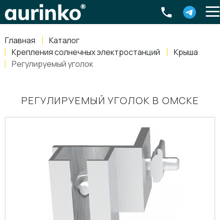
Aurinko
Россия
,
Свердловская область
,
620016
,
Екатеринбург
,
ул
info@aurinkos.com
Главная
Каталог
8-800-770-79-40
Крепления солнечных электростанций
Крыша
Регулируемый уголок
РЕГУЛИРУЕМЫЙ УГОЛОК В ОМСКЕ