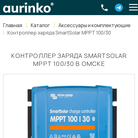
Aurinko
Россия
,
Свердловская область
,
620016
,
Екатеринбург
,
ул
info@aurinkos.com
Главная
Каталог
Аксессуары и комплектующие
8-800-770-79-40
Контроллер заряда SmartSolar MPPT 100/30
КОНТРОЛЛЕР ЗАРЯДА SMARTSOLAR
MPPT 100/30 В ОМСКЕ