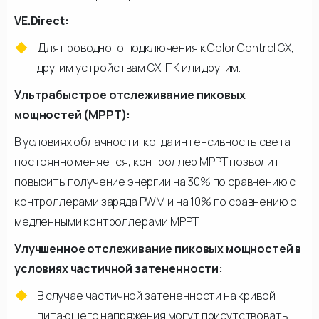
VE.Direct:
Для проводного подключения к Color Control GX,
другим устройствам GX, ПК или другим.
Ультрабыстрое отслеживание пиковых
мощностей (MPPT):
В условиях облачности, когда интенсивность света
постоянно меняется, контроллер МРРТ позволит
повысить получение энергии на 30% по сравнению с
контроллерами заряда PWM и на 10% по сравнению с
медленными контроллерами МРРТ.
Улучшенное отслеживание пиковых мощностей в
условиях частичной затененности:
В случае частичной затененности на кривой
питающего напряжения могут присутствовать