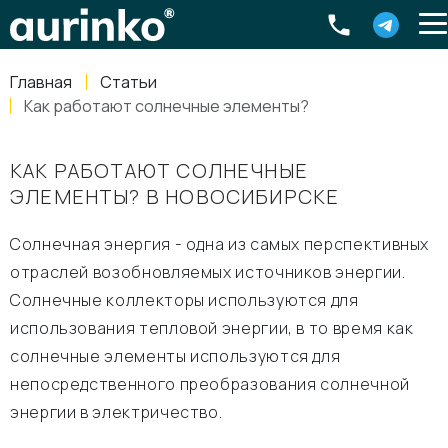
Aurinko
Россия
,
Свердловская область
,
620016
,
Екатеринбург
,
ул
info@aurinkos.com
Главная
Статьи
8-800-770-79-40
Как работают солнечные элементы?
КАК РАБОТАЮТ СОЛНЕЧНЫЕ
ЭЛЕМЕНТЫ? В НОВОСИБИРСКЕ
Солнечная энергия - одна из самых перспективных
отраслей возобновляемых источников энергии.
Солнечные коллекторы используются для
использования тепловой энергии, в то время как
солнечные элементы используются для
непосредственного преобразования солнечной
энергии в электричество.