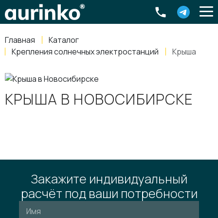
Aurinko
Россия
,
Свердловская область
,
620016
,
Екатеринбург
,
ул
info@aurinkos.com
Главная
Каталог
8-800-770-79-40
Крепления солнечных электростанций
Крыша
КРЫША В НОВОСИБИРСКЕ
Закажите индивидуальный
расчёт под ваши потребности