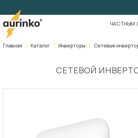
Aurinko
Россия
,
Свердловская область
,
620016
,
Екатеринбург
,
ул
info@aurinkos.com
ЧАСТНЫМ 
8-800-770-79-40
Главная
Каталог
Инверторы
Сетевые инверто
СЕТЕВОЙ ИНВЕРТО