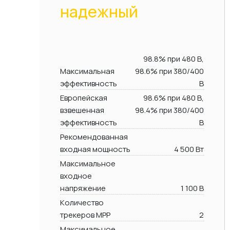
надежный
98.8% при 480 В,
Максимальная
98.6% при 380/400
эффективность
В
Европейская
98.6% при 480 В,
взвешенная
98.4% при 380/400
эффективность
В
Рекомендованная
входная мощность
4 500 Вт
Максимальное
входное
напряжение
1 100 В
Количество
трекеров MPP
2
Максимальное