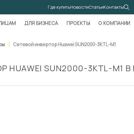
Где купить
Новости
Статьи
Контакты
.Амундсена, д. 107, оф. 707
ЛИЦАМ
ДЛЯ БИЗНЕСА
ПРОЕКТЫ
О КОМПАНИИ
ры
Сетевой инвертор Huawei SUN2000-3KTL-M1
Р HUAWEI SUN2000-3KTL-M1 