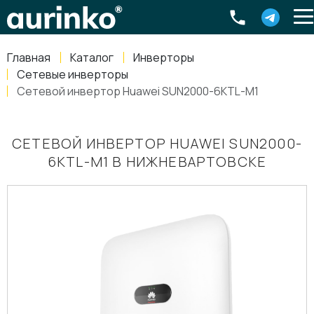
Aurinko
Россия
,
Свердловская область
,
620016
,
Екатеринбург
,
ул
info@aurinkos.com
Главная
Каталог
Инверторы
8-800-770-79-40
Сетевые инверторы
Сетевой инвертор Huawei SUN2000-6KTL-M1
СЕТЕВОЙ ИНВЕРТОР HUAWEI SUN2000-
6KTL-M1 В НИЖНЕВАРТОВСКЕ