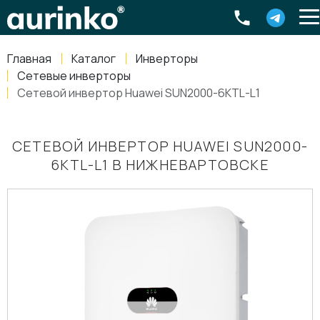
Aurinko
Россия
,
Свердловская область
,
620016
,
Екатеринбург
,
ул
info@aurinkos.com
Главная
Каталог
Инверторы
8-800-770-79-40
Сетевые инверторы
Сетевой инвертор Huawei SUN2000-6KTL-L1
СЕТЕВОЙ ИНВЕРТОР HUAWEI SUN2000-
6KTL-L1 В НИЖНЕВАРТОВСКЕ