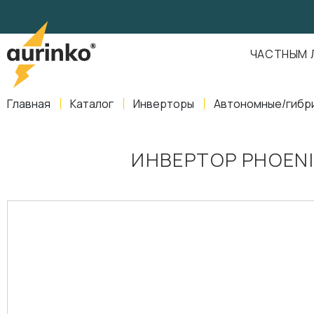
Aurinko
Россия
,
Свердловская область
,
620016
,
Екатеринбург
,
ул
info@aurinkos.com
ЧАСТНЫМ 
8-800-770-79-40
Главная
Каталог
Инверторы
Автономные/гибр
ИНВЕРТОР PHOENI