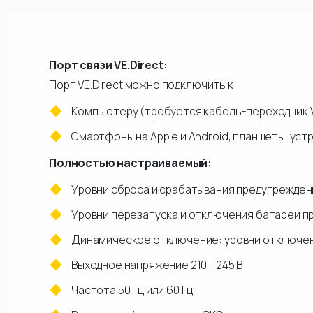
Порт связи VE.Direct:
Порт VE.Direct можно подключить к:
Компьютеру (требуется кабель-переходник VE
Смартфоны на Apple и Android, планшеты, устр
Полностью настраиваемый:
Уровни сброса и срабатывания предупрежден
Уровни перезапуска и отключения батареи п
Динамическое отключение: уровни отключени
Выходное напряжение 210 - 245 В
Частота 50 Гц или 60 Гц