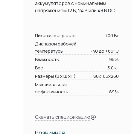
аккумуляторов с номинальным
напряжением 12 В, 24 В или 48 В DC.
Пиковая мощность
700 Вт
Диапазон рабочей
температуры
-40 до +65°C
Влажность
95%
Вес
3,0 кг
Размеры (В х Ш х Г)
86x165x260
Максимальная
эффективность
89%
Скачать спецификацию
Розничная