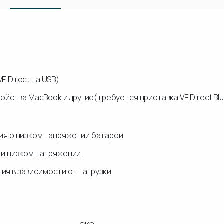
.Direct на USB)
ойства MacBook и другие(требуется приставка VE.Direct Blu
ия о низком напряжении батареи
ри низком напряжении
я в зависимости от нагрузки