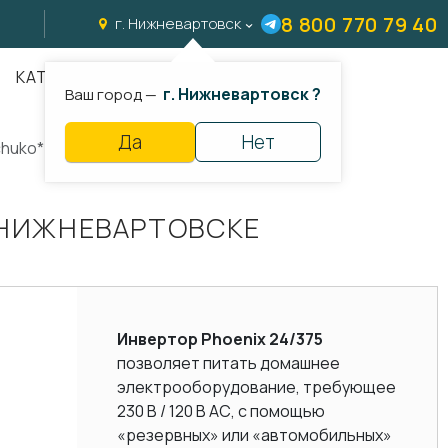
8 800 770 79 40
г. Нижневартовск
КАТАЛОГ
г. Нижневартовск ?
Ваш город —
Да
Нет
chuko*
В НИЖНЕВАРТОВСКЕ
Инвертор Phoenix 24/375
позволяет питать домашнее
электрооборудование, требующее
230 В / 120 В AC, с помощью
«резервных» или «автомобильных»