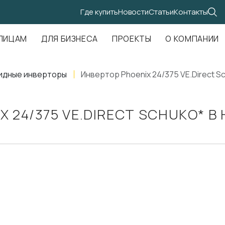
Где купить
Новости
Статьи
Контакты
.Амундсена, д. 107, оф. 707
ЛИЦАМ
ДЛЯ БИЗНЕСА
ПРОЕКТЫ
О КОМПАНИИ
идные инверторы
Инвертор Phoenix 24/375 VE.Direct S
X 24/375 VE.DIRECT SCHUKO* 