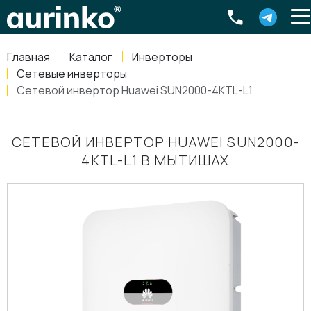
Aurinko
Россия
,
Свердловская область
,
620016
,
Екатеринбург
,
ул
info@aurinkos.com
Главная
Каталог
Инверторы
8-800-770-79-40
Сетевые инверторы
Сетевой инвертор Huawei SUN2000-4KTL-L1
СЕТЕВОЙ ИНВЕРТОР HUAWEI SUN2000-
4KTL-L1 В МЫТИЩАХ