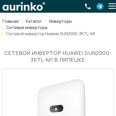
Aurinko
Россия
,
Свердловская область
,
620016
,
Екатеринбург
,
ул
info@aurinkos.com
Главная
Каталог
Инверторы
8-800-770-79-40
Сетевые инверторы
Сетевой инвертор Huawei SUN2000-3KTL-M1
СЕТЕВОЙ ИНВЕРТОР HUAWEI SUN2000-
3KTL-M1 В ЛИПЕЦКЕ