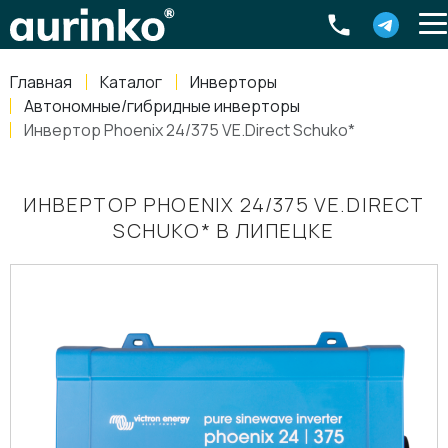
Aurinko
Россия
,
Свердловская область
,
620016
,
Екатеринбург
,
ул
info@aurinkos.com
Главная
Каталог
Инверторы
8-800-770-79-40
Автономные/гибридные инверторы
Инвертор Phoenix 24/375 VE.Direct Schuko*
ИНВЕРТОР PHOENIX 24/375 VE.DIRECT
SCHUKO* В ЛИПЕЦКЕ