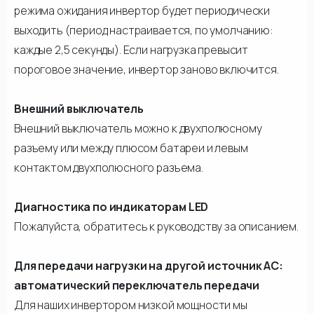
режима ожидания инвертор будет периодически
выходить (период настраивается, по умолчанию:
каждые 2,5 секунды). Если нагрузка превысит
пороговое значение, инвертор заново включится.
Внешний выключатель
Внешний выключатель можно к двухполюсному
разъему или между плюсом батареи и левым
контактом двухполюсного разъема.
Диагностика по индикаторам LED
Пожалуйста, обратитесь к руководству за описанием.
Для передачи нагрузки на другой источник АС:
автоматический переключатель передачи
Для наших инвертором низкой мощности мы