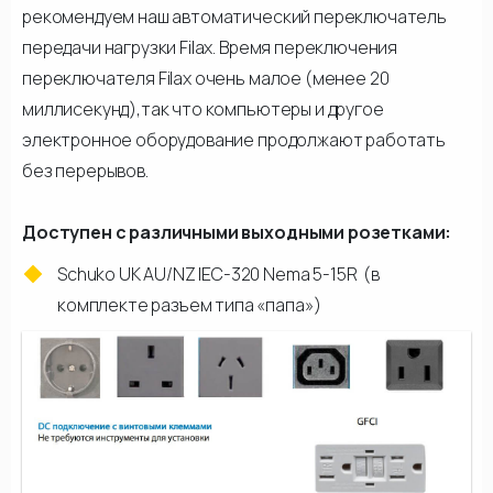
рекомендуем наш автоматический переключатель
передачи нагрузки Filax. Время переключения
переключателя Filax очень малое (менее 20
миллисекунд),так что компьютеры и другое
электронное оборудование продолжают работать
без перерывов.
Доступен с различными выходными розетками:
Schuko UK AU/NZ IEC-320 Nema 5-15R (в
комплекте разъем типа «папа»)