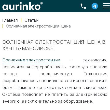
Aurinko
Россия
,
Свердловская область
,
620016
,
Екатеринбург
,
ул
info@aurinkos.com
Главная
Статьи
8-800-770-79-40
Солнечная электростанция: цена
СОЛНЕЧНАЯ ЭЛЕКТРОСТАНЦИЯ: ЦЕНА В
ХАНТЫ-МАНСИЙСКЕ
Солнечные электростанции
– технология,
позволяющая перерабатывать световую энергию
солнца в электрическую. Технология
разрабатывалась специально для использования в
быту. Применяется в частных домах и в квартирах.
Система позволяет не платить за электрическую
энергию, а исключительно за оборудование.