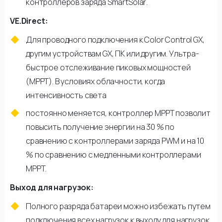
контроллеров заряда SmartSolar.
VE.Direct:
Для проводного подключения к Color Control GX,
другим устройствам GX, ПК или другим. Ультра-
быстрое отслеживание пиковых мощностей
(MPPT). В условиях облачности, когда
интенсивность света
постоянно меняется, контроллер МРРТ позволит
повысить получение энергии на 30 % по
сравнению с контроллерами заряда PWM и на 10
% по сравнению с медленными контроллерами
МРРТ.
Выход для нагрузок:
Полного разряда батареи можно избежать путем
подключения всех нагрузок к выходу для нагрузок.