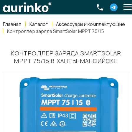
Aurinko
Россия
,
Свердловская область
,
620016
,
Екатеринбург
,
ул
info@aurinkos.com
Главная
Каталог
Аксессуары и комплектующие
8-800-770-79-40
Контроллер заряда SmartSolar MPPT 75/15
КОНТРОЛЛЕР ЗАРЯДА SMARTSOLAR
MPPT 75/15 В ХАНТЫ-МАНСИЙСКЕ