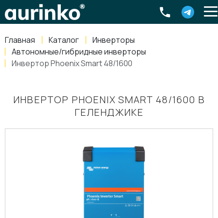
Aurinko
Россия
,
Свердловская область
,
620016
,
Екатеринбург
,
ул
info@aurinkos.com
Главная
Каталог
Инверторы
8-800-770-79-40
Автономные/гибридные инверторы
Инвертор Phoenix Smart 48/1600
ИНВЕРТОР PHOENIX SMART 48/1600 В
ГЕЛЕНДЖИКЕ