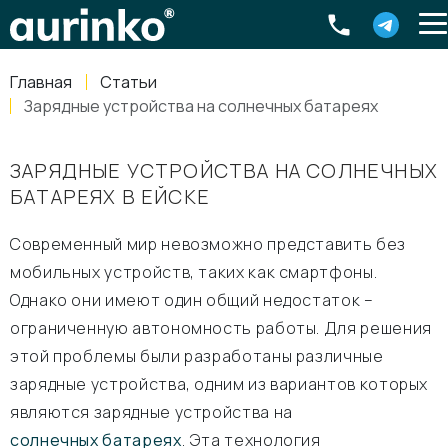
Aurinko
Россия
,
Свердловская область
,
620016
,
Екатеринбург
,
ул
info@aurinkos.com
Главная
Статьи
8-800-770-79-40
Зарядные устройства на солнечных батареях
ЗАРЯДНЫЕ УСТРОЙСТВА НА СОЛНЕЧНЫХ
БАТАРЕЯХ В ЕЙСКЕ
Современный мир невозможно представить без
мобильных устройств, таких как смартфоны.
Однако они имеют один общий недостаток –
ограниченную автономность работы. Для решения
этой проблемы были разработаны различные
зарядные устройства, одним из вариантов которых
являются зарядные устройства на
солнечных батареях
. Эта технология