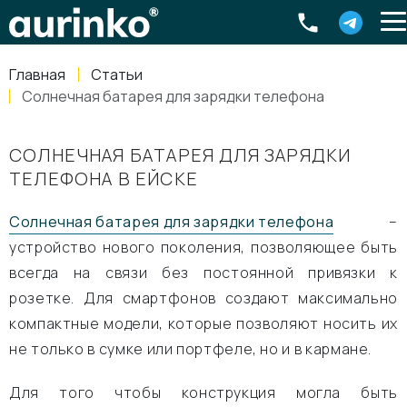
Aurinko
Россия
,
Свердловская область
,
620016
,
Екатеринбург
,
ул
info@aurinkos.com
Главная
Статьи
8-800-770-79-40
Cолнечная батарея для зарядки телефона
CОЛНЕЧНАЯ БАТАРЕЯ ДЛЯ ЗАРЯДКИ
ТЕЛЕФОНА В ЕЙСКЕ
Солнечная батарея для зарядки телефона
–
устройство нового поколения, позволяющее быть
всегда на связи без постоянной привязки к
розетке. Для смартфонов создают максимально
компактные модели, которые позволяют носить их
не только в сумке или портфеле, но и в кармане.
Для того чтобы конструкция могла быть