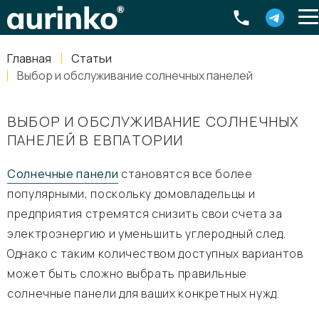
Aurinko
Россия
,
Свердловская область
,
620016
,
Екатеринбург
,
ул
info@aurinkos.com
Главная
Статьи
8-800-770-79-40
Выбор и обслуживание солнечных панелей
ВЫБОР И ОБСЛУЖИВАНИЕ СОЛНЕЧНЫХ
ПАНЕЛЕЙ В ЕВПАТОРИИ
Солнечные панели
становятся все более
популярными, поскольку домовладельцы и
предприятия стремятся снизить свои счета за
электроэнергию и уменьшить углеродный след.
Однако с таким количеством доступных вариантов
может быть сложно выбрать правильные
солнечные панели для ваших конкретных нужд.