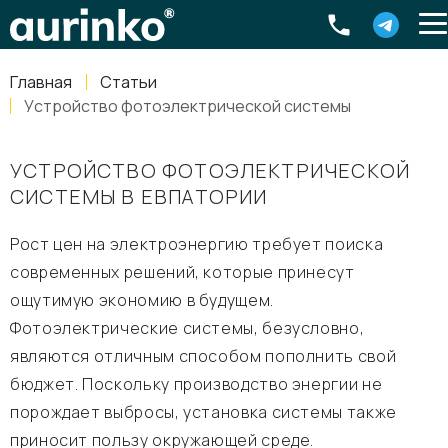
Aurinko
Россия
,
Свердловская область
,
620016
,
Екатеринбург
,
ул
info@aurinkos.com
Главная
Статьи
8-800-770-79-40
Устройство фотоэлектрической системы
УСТРОЙСТВО ФОТОЭЛЕКТРИЧЕСКОЙ
СИСТЕМЫ В ЕВПАТОРИИ
Рост цен на электроэнергию требует поиска
современных решений, которые принесут
ощутимую экономию в будущем.
Фотоэлектрические системы, безусловно,
являются отличным способом пополнить свой
бюджет. Поскольку производство энергии не
порождает выбросы, установка системы также
приносит пользу окружающей среде.