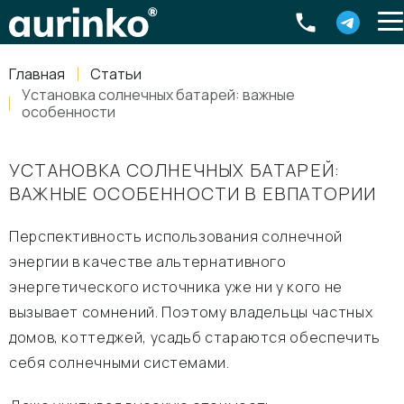
Aurinko
Россия
,
Свердловская область
,
620016
,
Екатеринбург
,
ул
info@aurinkos.com
Главная
Статьи
8-800-770-79-40
Установка солнечных батарей: важные
особенности
УСТАНОВКА СОЛНЕЧНЫХ БАТАРЕЙ:
ВАЖНЫЕ ОСОБЕННОСТИ В ЕВПАТОРИИ
Перспективность использования солнечной
энергии в качестве альтернативного
энергетического источника уже ни у кого не
вызывает сомнений. Поэтому владельцы частных
домов, коттеджей, усадьб стараются обеспечить
себя солнечными системами.