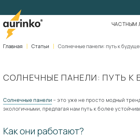
Aurinko
Россия
,
Свердловская область
,
620016
,
Екатеринбург
,
ул
info@aurinkos.com
ЧАСТНЫМ 
8-800-770-79-40
Главная
Статьи
Солнечные панели: путь к будущ
СОЛНЕЧНЫЕ ПАНЕЛИ: ПУТЬ К
Солнечные панели
– это уже не просто модный трен
экологичными, предлагая нам путь к более устойчив
Как они работают?