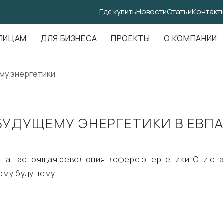
Где купить
Новости
Статьи
Контакт
.Амундсена, д. 107, оф. 707
ЛИЦАМ
ДЛЯ БИЗНЕСА
ПРОЕКТЫ
О КОМПАНИИ
ему энергетики
 БУДУЩЕМУ ЭНЕРГЕТИКИ В ЕВП
д, а настоящая революция в сфере энергетики. Они с
ому будущему.