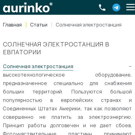
Aurinko
Россия
,
Свердловская область
,
620016
,
Екатеринбург
,
ул
info@aurinkos.com
Главная
Статьи
Солнечная электростанция
8-800-770-79-40
СОЛНЕЧНАЯ ЭЛЕКТРОСТАНЦИЯ В
ЕВПАТОРИИ
Солнечная электростанция
–
высокотехнологическое оборудование,
предназначенное специально для снабжения
больших территорий. Пользуются большой
популярностью в европейских странах и
Соединенных Штатах Америки, так как позволяют
совершенно не платить за электроэнергию.
Принцип работы долговечен и не дает сбоев.
Фоточувствительные пластины принимают