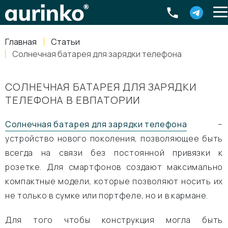
Aurinko
Россия
,
Свердловская область
,
620016
,
Екатеринбург
,
ул
info@aurinkos.com
Главная
Статьи
8-800-770-79-40
Cолнечная батарея для зарядки телефона
CОЛНЕЧНАЯ БАТАРЕЯ ДЛЯ ЗАРЯДКИ
ТЕЛЕФОНА В ЕВПАТОРИИ
Солнечная батарея для зарядки телефона
–
устройство нового поколения, позволяющее быть
всегда на связи без постоянной привязки к
розетке. Для смартфонов создают максимально
компактные модели, которые позволяют носить их
не только в сумке или портфеле, но и в кармане.
Для того чтобы конструкция могла быть