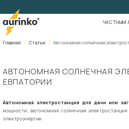
Aurinko
Россия
,
Свердловская область
,
620016
,
Екатеринбург
,
ул
info@aurinkos.com
ЧАСТНЫМ 
8-800-770-79-40
Главная
Статьи
Автономная солнечная электрост
АВТОНОМНАЯ СОЛНЕЧНАЯ ЭЛЕ
ЕВПАТОРИИ
Автономная электростанция для дачи или з
мощности, автономная солнечная электростанция 
электроэнергии.