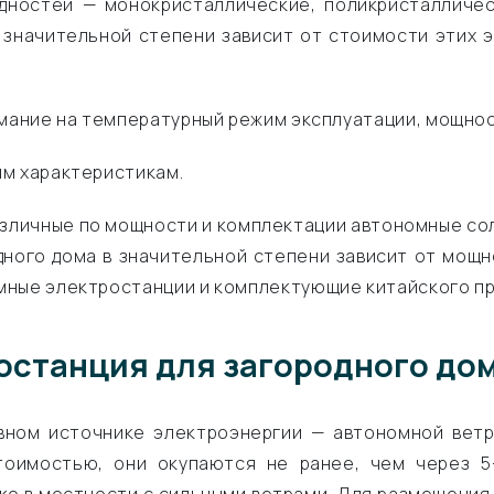
дностей — монокристаллические, поликристалличес
 значительной степени зависит от стоимости этих э
имание на температурный режим эксплуатации, мощност
им характеристикам.
зличные по мощности и комплектации автономные сол
ного дома в значительной степени зависит от мощно
ные электростанции и комплектующие китайского про
останция для загородного до
вном источнике электроэнергии — автономной ветро
тоимостью, они окупаются не ранее, чем через 5-