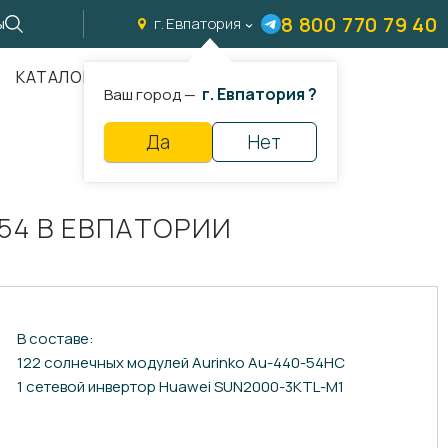
8 800 770 79 40
ы
г. Евпатория
КАТАЛОГ
г. Евпатория ?
Ваш город —
Да
Нет
54 В ЕВПАТОРИИ
В составе:
122 солнечных модулей Aurinko Au-440-54HC
1 сетевой инвертор Huawei SUN2000-3KTL-M1