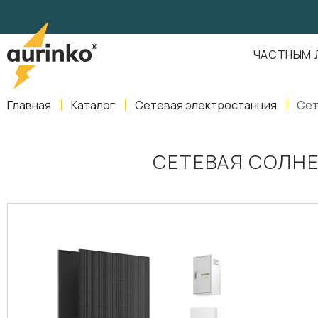
Aurinko
Россия
,
Свердловская область
,
620016
,
Екатеринбург
,
ул
info@aurinkos.com
ЧАСТНЫМ 
8-800-770-79-40
Главная
Каталог
Сетевая электростанция
Сет
СЕТЕВАЯ СОЛНЕ