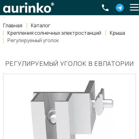
Aurinko
Россия
,
Свердловская область
,
620016
,
Екатеринбург
,
ул
info@aurinkos.com
Главная
Каталог
8-800-770-79-40
Крепления солнечных электростанций
Крыша
Регулируемый уголок
РЕГУЛИРУЕМЫЙ УГОЛОК В ЕВПАТОРИИ