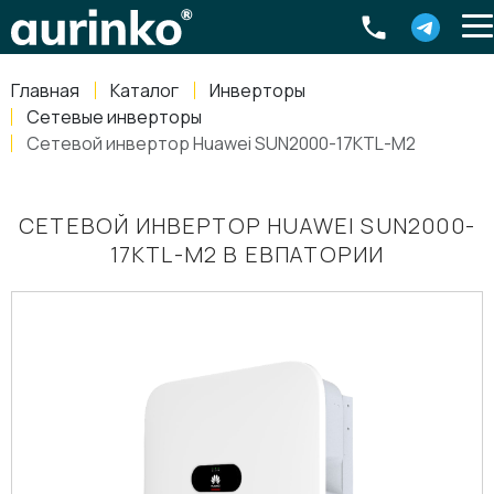
Aurinko
Россия
,
Свердловская область
,
620016
,
Екатеринбург
,
ул
info@aurinkos.com
Главная
Каталог
Инверторы
8-800-770-79-40
Сетевые инверторы
Сетевой инвертор Huawei SUN2000-17KTL-M2
СЕТЕВОЙ ИНВЕРТОР HUAWEI SUN2000-
17KTL-M2 В ЕВПАТОРИИ