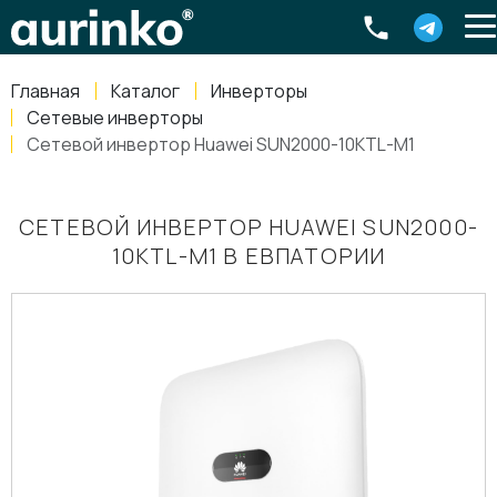
Aurinko
Россия
,
Свердловская область
,
620016
,
Екатеринбург
,
ул
info@aurinkos.com
Главная
Каталог
Инверторы
8-800-770-79-40
Сетевые инверторы
Сетевой инвертор Huawei SUN2000-10KTL-M1
СЕТЕВОЙ ИНВЕРТОР HUAWEI SUN2000-
10KTL-M1 В ЕВПАТОРИИ