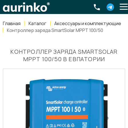
Aurinko
Россия
,
Свердловская область
,
620016
,
Екатеринбург
,
ул
info@aurinkos.com
Главная
Каталог
Аксессуары и комплектующие
8-800-770-79-40
Контроллер заряда SmartSolar MPPT 100/50
КОНТРОЛЛЕР ЗАРЯДА SMARTSOLAR
MPPT 100/50 В ЕВПАТОРИИ