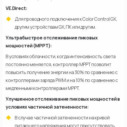
VE.Direct:
Для проводного подключения к Color Control GX,
другим устройствам GX, ПК или другим.
Ультрабыстрое отслеживание пиковых
мощностей (MPPT):
В условиях облачности, когда интенсивность света
постоянно меняется, контроллер МРРТ позволит
повысить получение энергии на 30% по сравнению с
контроллерами заряда PWM и на 10% по сравнению с
медленными контроллерами МРРТ.
Улучшенное отслеживание пиковых мощностей в
условиях частичной затененности:
В случае частичной затененности на кривой
питающего напряжения могут присутствовать