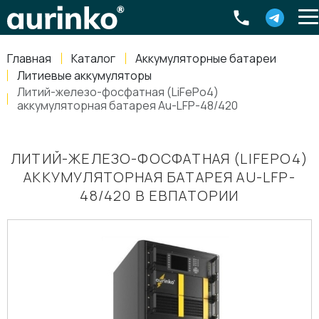
Aurinko
Россия
,
Свердловская область
,
620016
,
Екатеринбург
,
ул
info@aurinkos.com
Главная
Каталог
Аккумуляторные батареи
8-800-770-79-40
Литиевые аккумуляторы
Литий-железо-фосфатная (LiFePo4)
аккумуляторная батарея Au-LFP-48/420
ЛИТИЙ-ЖЕЛЕЗО-ФОСФАТНАЯ (LIFEPO4)
АККУМУЛЯТОРНАЯ БАТАРЕЯ AU-LFP-
48/420 В ЕВПАТОРИИ