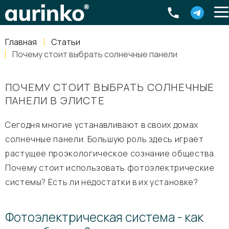
Aurinko
Россия
,
Свердловская область
,
620016
,
Екатеринбург
,
ул
info@aurinkos.com
Главная
Статьи
8-800-770-79-40
Почему стоит выбрать солнечные панели
ПОЧЕМУ СТОИТ ВЫБРАТЬ СОЛНЕЧНЫЕ
ПАНЕЛИ В ЭЛИСТЕ
Сегодня многие устанавливают в своих домах
солнечные панели. Большую роль здесь играет
растущее проэкологическое сознание общества.
Почему стоит использовать фотоэлектрические
системы? Есть ли недостатки в их установке?
Фотоэлектрическая система - как