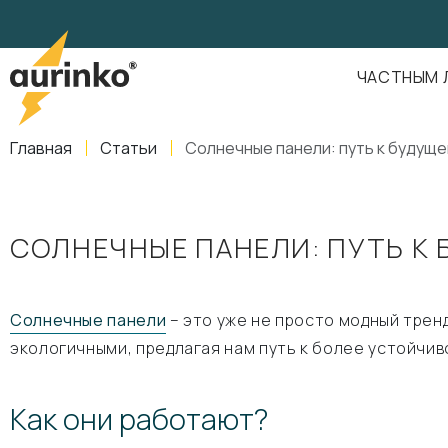
Aurinko
Россия
,
Свердловская область
,
620016
,
Екатеринбург
,
ул
info@aurinkos.com
ЧАСТНЫМ 
8-800-770-79-40
Главная
Статьи
Солнечные панели: путь к будущ
СОЛНЕЧНЫЕ ПАНЕЛИ: ПУТЬ К
Солнечные панели
– это уже не просто модный трен
экологичными, предлагая нам путь к более устойчив
Как они работают?