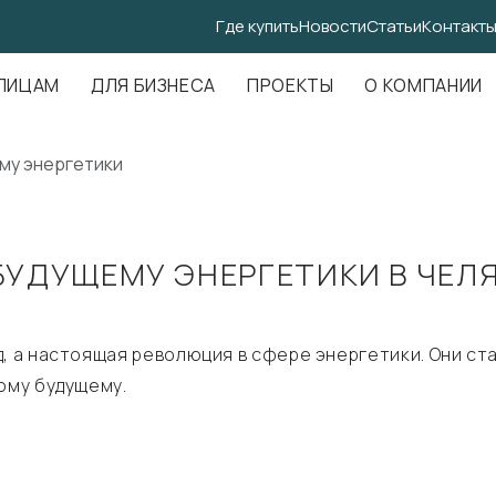
Где купить
Новости
Статьи
Контакт
.Амундсена, д. 107, оф. 707
ЛИЦАМ
ДЛЯ БИЗНЕСА
ПРОЕКТЫ
О КОМПАНИИ
ему энергетики
 БУДУЩЕМУ ЭНЕРГЕТИКИ В ЧЕЛ
д, а настоящая революция в сфере энергетики. Они с
ому будущему.