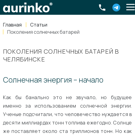
Aurinko
Россия
,
Свердловская область
,
620016
,
Екатеринбург
,
ул
info@aurinkos.com
Главная
Статьи
8-800-770-79-40
Поколения солнечных батарей
ПОКОЛЕНИЯ СОЛНЕЧНЫХ БАТАРЕЙ В
ЧЕЛЯБИНСКЕ
Солнечная энергия – начало
Как бы банально это не звучало, но будущее
именно за использованием солнечной энергии.
Ученые подсчитали, что человечество нуждается в
десяти миллиардах тонн топлива ежегодно. Солнце
же поставляет около ста триллионов тонн. Но как