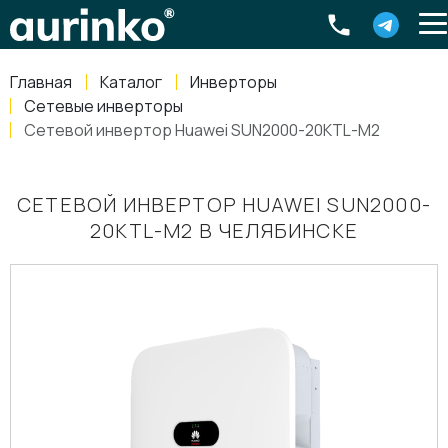
Aurinko
Россия
,
Свердловская область
,
620016
,
Екатеринбург
,
ул
info@aurinkos.com
Главная
Каталог
Инверторы
8-800-770-79-40
Сетевые инверторы
Сетевой инвертор Huawei SUN2000-20KTL-M2
СЕТЕВОЙ ИНВЕРТОР HUAWEI SUN2000-
20KTL-M2 В ЧЕЛЯБИНСКЕ