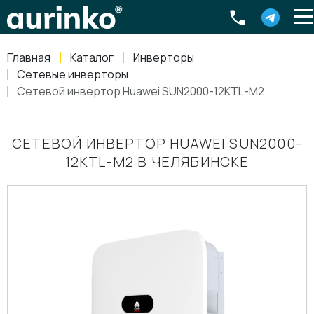
Aurinko
Россия
,
Свердловская область
,
620016
,
Екатеринбург
,
ул
info@aurinkos.com
Главная
Каталог
Инверторы
8-800-770-79-40
Сетевые инверторы
Сетевой инвертор Huawei SUN2000-12KTL-M2
СЕТЕВОЙ ИНВЕРТОР HUAWEI SUN2000-
12KTL-M2 В ЧЕЛЯБИНСКЕ