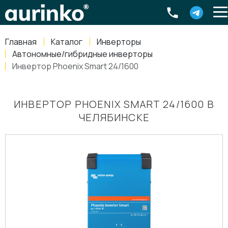
Aurinko
Россия
,
Свердловская область
,
620016
,
Екатеринбург
,
ул
info@aurinkos.com
Главная
Каталог
Инверторы
8-800-770-79-40
Автономные/гибридные инверторы
Инвертор Phoenix Smart 24/1600
ИНВЕРТОР PHOENIX SMART 24/1600 В
ЧЕЛЯБИНСКЕ