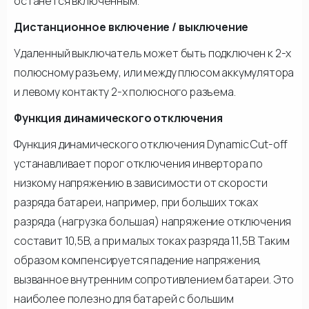
останется включенным.
Дистанционное включение / выключение
Удаленный выключатель может быть подключен к 2-х
полюсному разъему, или между плюсом аккумулятора
и левому контакту 2-х полюсного разъема.
Функция динамического отключения
Функция динамического отключения Dynamic Cut-off
устанавливает порог отключения инвертора по
низкому напряжению в зависимости от скорости
разряда батареи, например, при больших токах
разряда (нагрузка большая) напряжение отключения
составит 10,5В, а при малых токах разряда 11,5В. Таким
образом компенсируется падение напряжения,
вызванное внутренним сопротивлением батареи. Это
наиболее полезно для батарей с большим