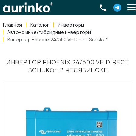
Aurinko
Россия
,
Свердловская область
,
620016
,
Екатеринбург
,
ул
info@aurinkos.com
Главная
Каталог
Инверторы
8-800-770-79-40
Автономные/гибридные инверторы
Инвертор Phoenix 24/500 VE.Direct Schuko*
ИНВЕРТОР PHOENIX 24/500 VE.DIRECT
SCHUKO* В ЧЕЛЯБИНСКЕ