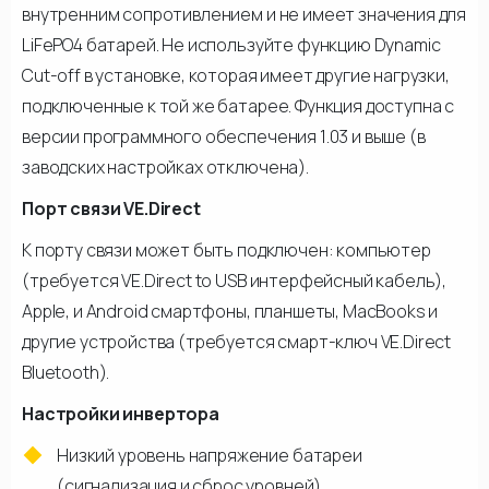
внутренним сопротивлением и не имеет значения для
LiFePO4 батарей. Не используйте функцию Dynamic
Cut-off в установке, которая имеет другие нагрузки,
подключенные к той же батарее. Функция доступна с
версии программного обеспечения 1.03 и выше (в
заводских настройках отключена).
Порт связи VE.Direct
К порту связи может быть подключен: компьютер
(требуется VE.Direct to USB интерфейсный кабель),
Apple, и Android смартфоны, планшеты, MacBooks и
другие устройства (требуется смарт-ключ VE.Direct
Bluetooth).
Настройки инвертора
Низкий уровень напряжение батареи
(сигнализация и сброс уровней)