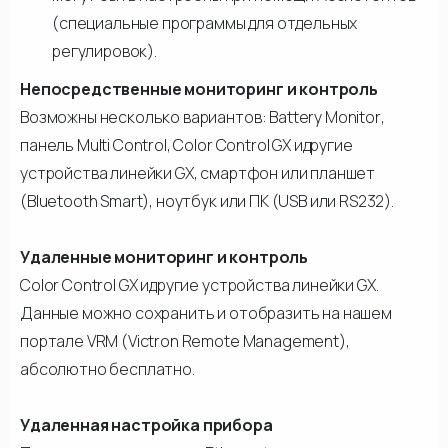
(специальные программы для отдельных
регулировок).
Непосредственные мониторинг и контроль
Возможны несколько вариантов: Battery Monitor,
панель Multi Control, Color Control GX идругие
устройства линейки GX, смартфон или планшет
(Bluetooth Smart), ноутбук или ПК (USB или RS232).
Удаленные мониторинг и контроль
Color Control GX идругие устройства линейки GX.
Данные можно сохранить и отобразить на нашем
портале VRM (Victron Remote Management),
абсолютно бесплатно.
Удаленная настройка прибора