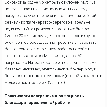
Основной выход не может быть отключен. MultiPlus
перехватывает питание подключенных к нему
нагрузок в случае пропадания напряжения в общей
сети или когда генератор/береговой кабель не
подключен. Это происходит настолько быстро
(менее 20 миллисекунд), что компьютеры и другое
электронное оборудование продолжают работать
без перерывов. Второй выход работоспособен,
только когда ко входу MultiPlus подается АС
напряжение. Нагрузки, которые не должны разряжать
батарею, например, электрический бойлер, могут
быть подключены к этому выходу (второй выход есть в
моделях номиналом 3 кВА и выше).
Практически неограниченная мощность
благодаря параллельной работе