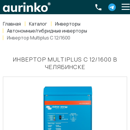
Aurinko
Россия
,
Свердловская область
,
620016
,
Екатеринбург
,
ул
info@aurinkos.com
Главная
Каталог
Инверторы
8-800-770-79-40
Автономные/гибридные инверторы
Инвертор Multiplus C 12/1600
ИНВЕРТОР MULTIPLUS C 12/1600 В
ЧЕЛЯБИНСКЕ