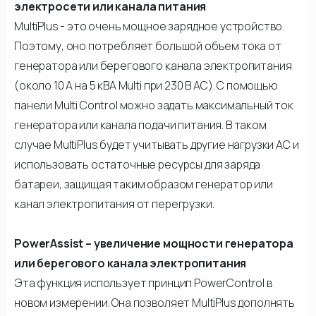
электросети или канала питания
MultiPlus - это очень мощное зарядное устройство.
Поэтому, оно потребляет большой объем тока от
генератора или берегового канала электропитания
(около 10 А на 5 кВА Multi при 230 В AC). С помощью
панели Multi Control можно задать максимальный ток
генератора или канала подачи питания. В таком
случае MultiPlus будет учитывать другие нагрузки AC и
использовать остаточные ресурсы для заряда
батареи, защищая таким образом генератор или
канал электропитания от перегрузки.
PowerAssist – увеличение мощности генератора
или берегового канала электропитания
Эта функция использует принцип PowerControl в
новом измерении. Она позволяет MultiPlus дополнять