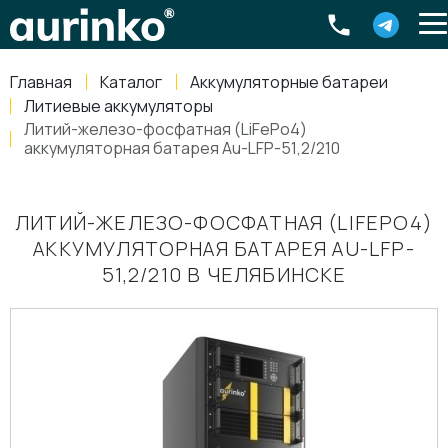
Aurinko
Россия
,
Свердловская область
,
620016
,
Екатеринбург
,
ул
info@aurinkos.com
Главная
Каталог
Аккумуляторные батареи
8-800-770-79-40
Литиевые аккумуляторы
Литий-железо-фосфатная (LiFePo4)
аккумуляторная батарея Au-LFP-51,2/210
ЛИТИЙ-ЖЕЛЕЗО-ФОСФАТНАЯ (LIFEPO4)
АККУМУЛЯТОРНАЯ БАТАРЕЯ AU-LFP-
51,2/210 В ЧЕЛЯБИНСКЕ