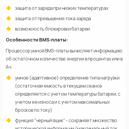
защита от заряда при низких температурах
защита от превышения тока заряда
возможность блокировки батареи
Особенности BMS-платы:
Процессор умной BMS-платы вычисляет информацию
об остаточном количестве энергии в процентах или в
Ач.
умное (адаптивное) определение типа нагрузки
(остаточная емкость в текущем сеансе
определяется с учетом температуры батареи, с
учетом ее износа и с учетом максимальных
бросков по току)
функция "черный ящик" - сохраняет множество
исторической информации (максимальный ток