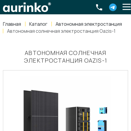
Aurinko
Россия
,
Свердловская область
,
620016
,
Екатеринбург
,
ул
info@aurinkos.com
Главная
Каталог
Автономная электростанция
8-800-770-79-40
Автономная солнечная электростанция Oazis-1
АВТОНОМНАЯ СОЛНЕЧНАЯ
ЭЛЕКТРОСТАНЦИЯ OAZIS-1