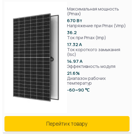
Максимальная мощность
(Pmax)
670 Вт
Напряжение при Pmax (Vmp)
36.2
Ток при Pmax (Imp)
17.32 А
Ток короткого замыкания
(Isc)
14.97 А
Эффективность модуля
21.6%
Диапазон рабочих
температур
-60~90 ℃
Перейти к товару