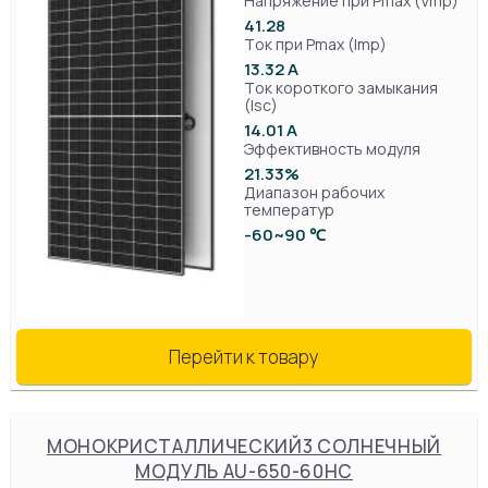
Напряжение при Pmax (Vmp)
41.28
Ток при Pmax (Imp)
13.32 А
Ток короткого замыкания
(Isc)
14.01 А
Эффективность модуля
21.33%
Диапазон рабочих
температур
-60~90 ℃
Перейти к товару
МОНОКРИСТАЛЛИЧЕСКИЙ3 СОЛНЕЧНЫЙ
МОДУЛЬ AU-650-60HC