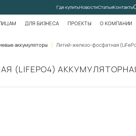
Где купить
Новости
Статьи
Контакты
.Амундсена, д. 107, оф. 707
ЛИЦАМ
ДЛЯ БИЗНЕСА
ПРОЕКТЫ
О КОМПАНИИ
иевые аккумуляторы
Литий-железо-фосфатная (LiFePo
 (LIFEPO4) АККУМУЛЯТОРНАЯ 