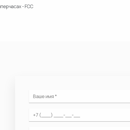
мперчасах - FCC
В