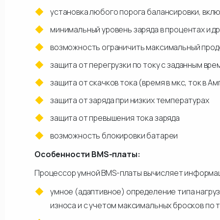
установка любого порога балансировки, вкл
минимальный уровень заряда в процентах и др
возможность ограничить максимальный прод
защита от перегрузки по току с заданным вре
защита от скачков тока (время в мкс, ток в А
защита от заряда при низких температурах
защита от превышения тока заряда
возможность блокировки батареи
Особенности BMS-платы:
Процессор умной BMS-платы вычисляет информаци
умное (адаптивное) определение типа нагруз
износа и с учетом максимальных бросков по 