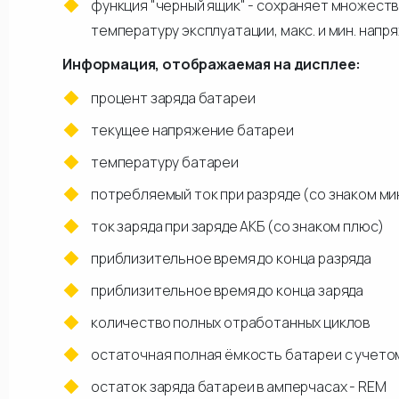
функция "черный ящик" - сохраняет множест
температуру эксплуатации, макс. и мин. напр
Информация, отображаемая на дисплее:
процент заряда батареи
текущее напряжение батареи
температуру батареи
потребляемый ток при разряде (со знаком ми
ток заряда при заряде АКБ (со знаком плюс)
приблизительное время до конца разряда
приблизительное время до конца заряда
количество полных отработанных циклов
остаточная полная ёмкость батареи с учетом
остаток заряда батареи в амперчасах - REM