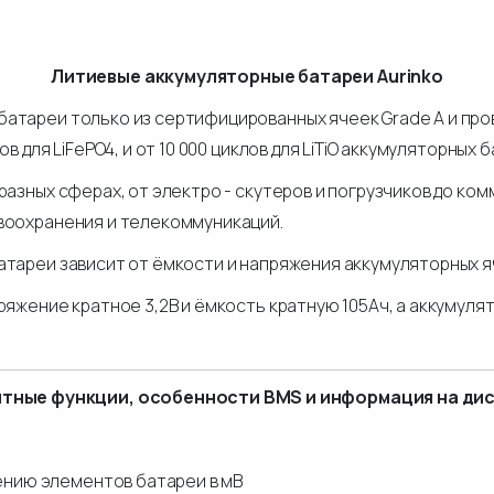
Литиевые аккумуляторные батареи Aurinko
атареи только из сертифицированных ячеек Grade A и про
 для LiFePO4, и от 10 000 циклов для LiTiO аккумуляторных 
разных сферах, от электро - скутеров и погрузчиков до к
воохранения и телекоммуникаций.
тареи зависит от ёмкости и напряжения аккумуляторных яч
яжение кратное 3,2В и ёмкость кратную 105Ач, а аккумуля
тные функции, особенности BMS и информация на ди
ению элементов батареи в мВ