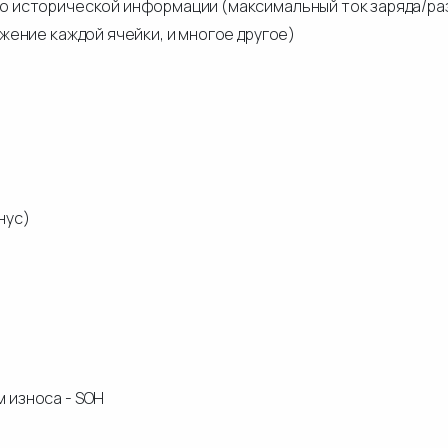
во исторической информации (максимальный ток заряда/р
яжение каждой ячейки, и многое другое)
нус)
 износа - SOH