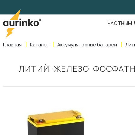
Aurinko
Россия
,
Свердловская область
,
620016
,
Екатеринбург
,
ул
info@aurinkos.com
ЧАСТНЫМ 
8-800-770-79-40
Главная
Каталог
Аккумуляторные батареи
Лит
ЛИТИЙ-ЖЕЛЕЗО-ФОСФАТНАЯ