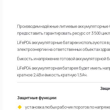
Производим надёжные литиевые аккумуляторные б
предоставить гарантировать ресурс от 3 500 циклов
LiFePO4 аккумуляторные батареи используются в 
электроэнергии на ответственных объектах здра
Ёмкость и напряжение готовой аккумуляторной ба
LiFePO4 аккумуляторная батарея будет иметь напр
кратное 2,4В и ёмкость кратную 1,5Ач.
Защи
Защитные функции:
установка любых рабочих порогов по напряж