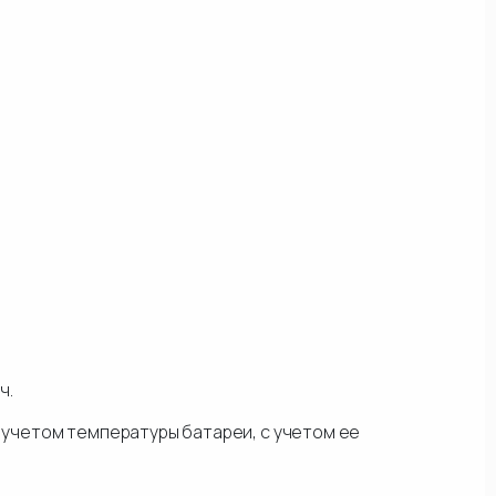
ч.
 учетом температуры батареи, с учетом ее