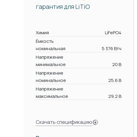
гарантия для LiTiO
Химия
LiFePO4
Ёмкость
номинальная
5 376 Втч
Напряжение
минимальное
20 В
Напряжение
номинальное
25,6 В
Напряжение
максимальное
29,2 В
Скачать спецификацию