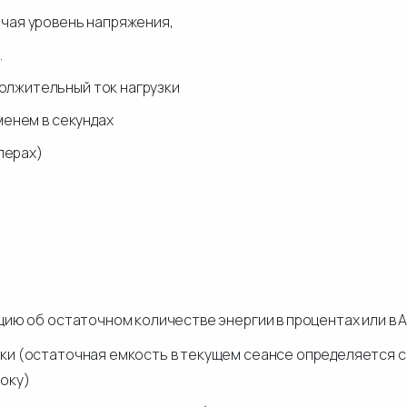
ючая уровень напряжения,
.
олжительный ток нагрузки
менем в секундах
мперах)
ю об остаточном количестве энергии в процентах или в А
ки (остаточная емкость в текущем сеансе определяется с
току)