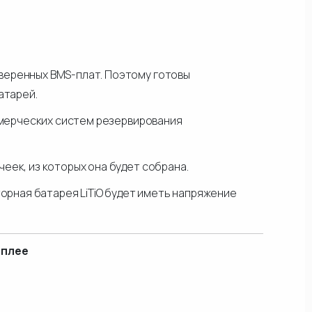
веренных BMS-плат. Поэтому готовы
батарей.
оммерческих систем резервирования
еек, из которых она будет собрана.
торная батарея LiTiO будет иметь напряжение
сплее