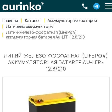
Aurinko
Россия
,
Свердловская область
,
620016
,
Екатеринбург
,
ул
info@aurinkos.com
Главная
Каталог
Аккумуляторные батареи
8-800-770-79-40
Литиевые аккумуляторы
Литий-железо-фосфатная (LiFePo4)
аккумуляторная батарея Au-LFP-12.8/210
ЛИТИЙ-ЖЕЛЕЗО-ФОСФАТНАЯ (LIFEPO4)
АККУМУЛЯТОРНАЯ БАТАРЕЯ AU-LFP-
12.8/210