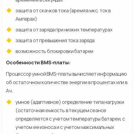
защита от скачков тока (время в мкс, ток в
Амперах)
защита от заряда при низких температурах
защита от превышения тока заряда
возможность блокировки батареи
Особенности BMS-платы:
Процессор умной BMS-платы вычисляет информацию
об остаточном количестве энергии в процентах или в
Ач.
умное (адаптивное) определение типа нагрузки
(остаточная емкость в текущем сеансе
определяется с учетом температуры батареи, с
учетом ее износа и с учетом максимальных