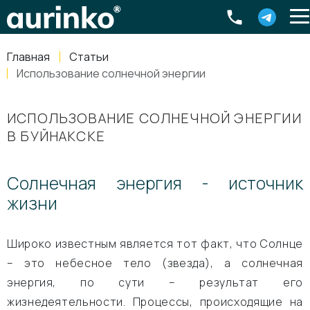
Aurinko
Россия
,
Свердловская область
,
620016
,
Екатеринбург
,
ул
info@aurinkos.com
Главная
Статьи
8-800-770-79-40
Использование солнечной энергии
ИСПОЛЬЗОВАНИЕ СОЛНЕЧНОЙ ЭНЕРГИИ
В БУЙНАКСКЕ
Солнечная энергия - источник
жизни
Широко известным является тот факт, что Солнце
– это небесное тело (звезда), а солнечная
энергия, по сути – результат его
жизнедеятельности. Процессы, происходящие на