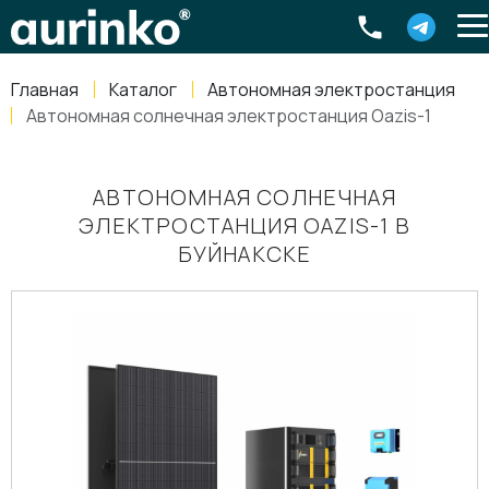
Aurinko
Россия
,
Свердловская область
,
620016
,
Екатеринбург
,
ул
info@aurinkos.com
Главная
Каталог
Автономная электростанция
8-800-770-79-40
Автономная солнечная электростанция Oazis-1
АВТОНОМНАЯ СОЛНЕЧНАЯ
ЭЛЕКТРОСТАНЦИЯ OAZIS-1 В
БУЙНАКСКЕ