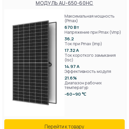
МОДУЛЬ AU-650-60HC
Максимальная мощность
(Pmax)
670 Вт
Напряжение при Pmax (Vmp)
36.2
Ток при Pmax (Imp)
17.32 А
Ток короткого замыкания
(Isc)
14.97 А
Эффективность модуля
21.6%
Диапазон рабочих
температур
-60~90 ℃
Перейти к товару