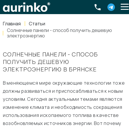
Aurinko
Россия
,
Свердловская область
,
620016
,
Екатеринбург
,
ул
info@aurinkos.com
Главная
Статьи
8-800-770-79-40
Солнечные панели - способ получить дешевую
электроэнергию
СОЛНЕЧНЫЕ ПАНЕЛИ - СПОСОБ
ПОЛУЧИТЬ ДЕШЕВУЮ
ЭЛЕКТРОЭНЕРГИЮ В БРЯНСКЕ
В меняющемся мире окружающие технологии тоже
должны развиваться и приспосабливаться к новым
условиям. Сегодня актуальными темами являются
изменение климата и необходимость сокращения
использования ископаемого топлива в качестве
возобновляемых источников энергии. Вот почему