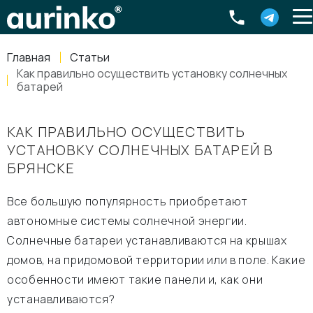
Aurinko
Россия
,
Свердловская область
,
620016
,
Екатеринбург
,
ул
info@aurinkos.com
Главная
Статьи
8-800-770-79-40
Как правильно осуществить установку солнечных
батарей
КАК ПРАВИЛЬНО ОСУЩЕСТВИТЬ
УСТАНОВКУ СОЛНЕЧНЫХ БАТАРЕЙ В
БРЯНСКЕ
Все большую популярность приобретают
автономные системы солнечной энергии.
Солнечные батареи устанавливаются на крышах
домов, на придомовой территории или в поле. Какие
особенности имеют такие панели и, как они
устанавливаются?