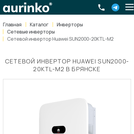
Aurinko
Россия
,
Свердловская область
,
620016
,
Екатеринбург
,
ул
info@aurinkos.com
Главная
Каталог
Инверторы
8-800-770-79-40
Сетевые инверторы
Сетевой инвертор Huawei SUN2000-20KTL-M2
СЕТЕВОЙ ИНВЕРТОР HUAWEI SUN2000-
20KTL-M2 В БРЯНСКЕ