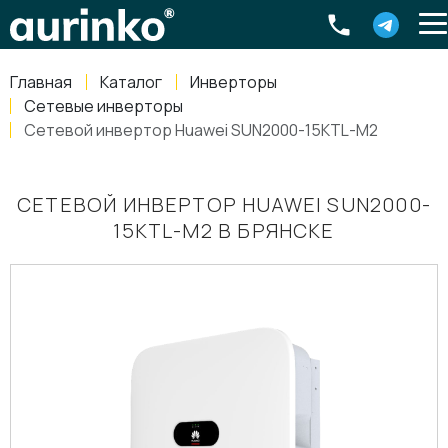
Aurinko
Россия
,
Свердловская область
,
620016
,
Екатеринбург
,
ул
info@aurinkos.com
Главная
Каталог
Инверторы
8-800-770-79-40
Сетевые инверторы
Сетевой инвертор Huawei SUN2000-15KTL-M2
СЕТЕВОЙ ИНВЕРТОР HUAWEI SUN2000-
15KTL-M2 В БРЯНСКЕ