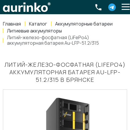
Aurinko
Россия
,
Свердловская область
,
620016
,
Екатеринбург
,
ул
info@aurinkos.com
Главная
Каталог
Аккумуляторные батареи
8-800-770-79-40
Литиевые аккумуляторы
Литий-железо-фосфатная (LiFePo4)
аккумуляторная батарея Au-LFP-51.2/315
ЛИТИЙ-ЖЕЛЕЗО-ФОСФАТНАЯ (LIFEPO4)
АККУМУЛЯТОРНАЯ БАТАРЕЯ AU-LFP-
51.2/315 В БРЯНСКЕ