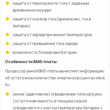
защита от перегрузки по току с заданным
временем в секундах
защита от скачков тока (время в мкс, ток в
Амперах)
защита от заряда при низких температурах
защита от превышения тока заряда
возможность блокировки батареи
Особенности BMS-платы:
Процессор умной BMS-платы вычисляет информацию
об остаточном количестве энергии в процентах или в
Ач.
умное (адаптивное) определение типа нагрузки
(остаточная емкость в текущем сеансе
определяется с учетом температуры батареи, с