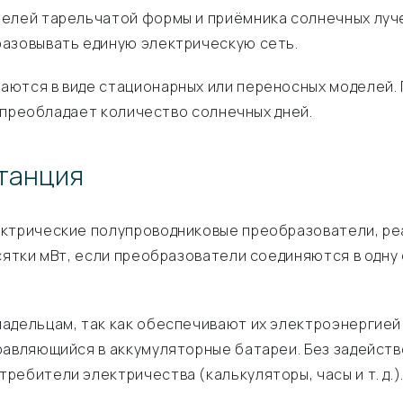
елей тарельчатой формы и приёмника солнечных луче
разовывать единую электрическую сеть.
ются в виде стационарных или переносных моделей. 
х преобладает количество солнечных дней.
танция
ектрические полупроводниковые преобразователи, ре
сятки мВт, если преобразователи соединяются в одну
адельцам, так как обеспечивают их электроэнергией
равляющийся в аккумуляторные батареи. Без задейств
ебители электричества (калькуляторы, часы и т. д.)