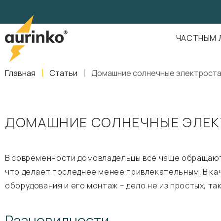
Aurinko
Россия
,
Свердловская область
,
620016
,
Екатеринбург
,
ул
info@aurinkos.com
ЧАСТНЫМ 
8-800-770-79-40
Главная
Статьи
Домашние солнечные электроста
ДОМАШНИЕ СОЛНЕЧНЫЕ ЭЛЕКТ
В современности домовладельцы всё чаще обращаютс
что делает последнее менее привлекательным. В ка
оборудования и его монтаж – дело не из простых, т
Разновидности