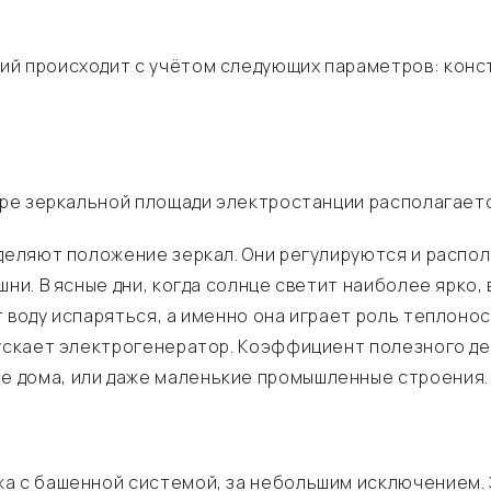
й происходит с учётом следующих параметров: конст
нтре зеркальной площади электростанции располагает
деляют положение зеркал. Они регулируются и распол
ни. В ясные дни, когда солнце светит наиболее ярко,
 воду испаряться, а именно она играет роль теплоно
пускает электрогенератор. Коэффициент полезного де
 дома, или даже маленькие промышленные строения.
жа с башенной системой, за небольшим исключением.