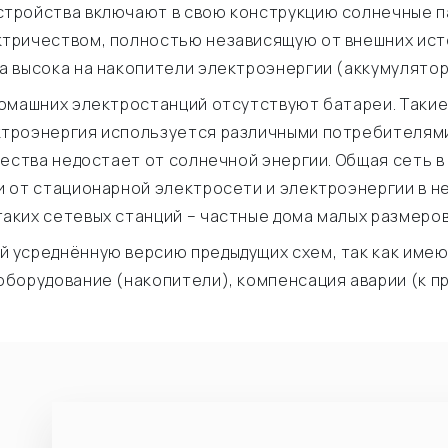
устройства включают в свою конструкцию солнечные п
тричеством, полностью независящую от внешних ист
а высока на накопители электроэнергии (аккумулятор
 домашних электростанций отсутствуют батареи. Таки
троэнергия используется различными потребителями
чества недостает от солнечной энергии. Общая сеть в
и от стационарной электросети и электроэнергии в н
аких сетевых станций – частные дома малых размеров
й усреднённую версию предыдущих схем, так как име
борудование (накопители), компенсация аварии (к пр